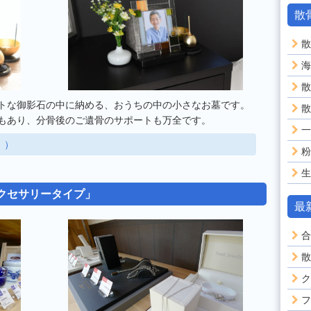
散
散
海
散
トな御影石の中に納める、おうちの中の小さなお墓です。
散
もあり、分骨後のご遺骨のサポートも万全です。
一
」）
粉
生
クセサリータイプ」
最
合
散
ク
フ