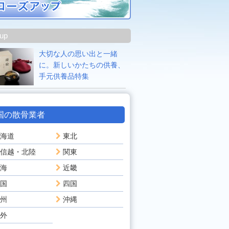
 up
大切な人の思い出と一緒
に。新しいかたちの供養、
手元供養品特集
国の散骨業者
海道
東北
信越・北陸
関東
海
近畿
国
四国
州
沖縄
外