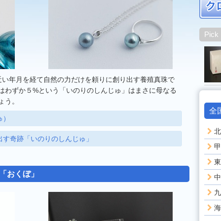
Pick
近い年月を経て自然の力だけを頼りに創り出す養殖真珠で
はわずか５%という「いのりのしんじゅ」はまさに母なる
ょう。
全
ゅ）
北
出す奇跡「いのりのしんじゅ」
甲
東
墓「おくぼ」
中
九
海