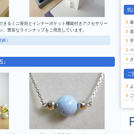
気
墓
できるミニ骨壺とインナーポケット機能付きアクセサリー
ン。豊富なラインナップをご用意しています。
直
然葬）
手
ペ
さ
石」
ご
よ
ご