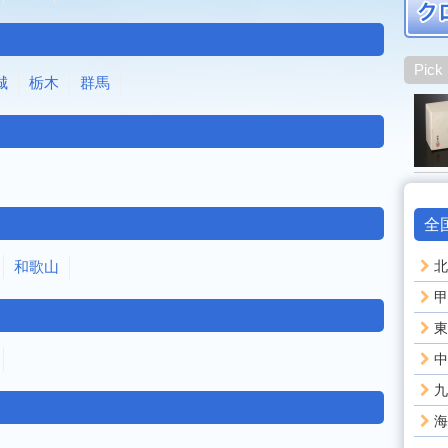
Pick
城
栃木
群馬
全
和歌山
北
甲
東
中
九
海