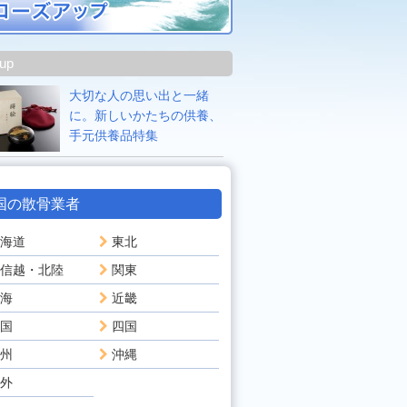
 up
大切な人の思い出と一緒
に。新しいかたちの供養、
手元供養品特集
国の散骨業者
海道
東北
信越・北陸
関東
海
近畿
国
四国
州
沖縄
外