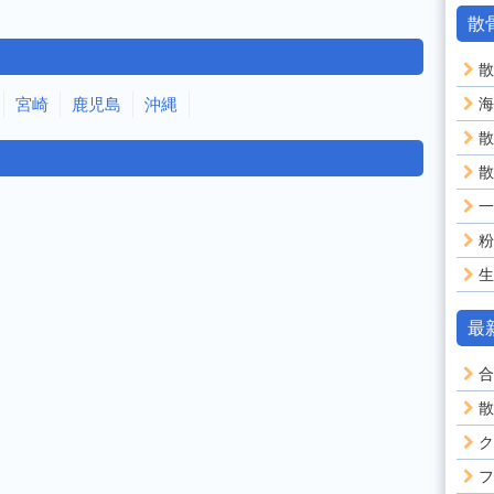
散
散
宮崎
鹿児島
沖縄
海
散
散
一
粉
生
最
合
散
ク
フ