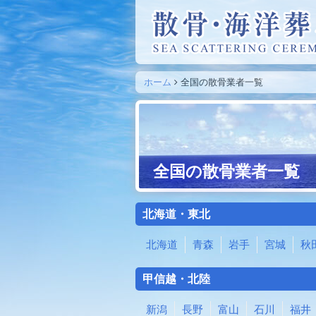
ホーム
全国の散骨業者一覧
全国の散骨業者一覧
北海道・東北
北海道
青森
岩手
宮城
秋
甲信越・北陸
新潟
長野
富山
石川
福井