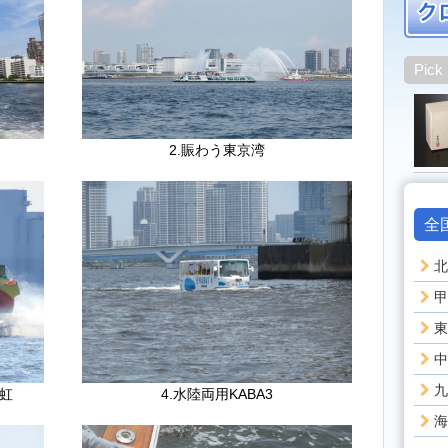
Pick
2.賑わう東京湾
全
北
甲
東
中
九
虹
4.水陸両用KABA3
海