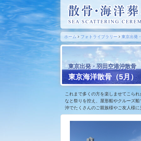
ホーム
フォトライブラリー
東京出発
東京出発・羽田空港沖散骨
東京海洋散骨（5月）
これまで多くの方を楽しませてこられ
なと祭りを控え、屋形船やクルーズ船
沖でたくさんのご親族様やご友人様に