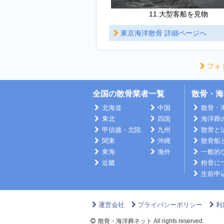
11.大型客船を見物
東京海洋散骨 詳細ページへ
フォ
全国の散骨業者一覧
散骨・海
北海道
中国
散骨・
東北
四国
海洋葬
甲信越・北陸
九州
散骨と
関東
沖縄
散骨船
東海
海外
一般的
近畿
粉骨に
生前申
運営会社
プライバシーポリシー
利
散骨・海洋葬ネット All rights reserved.