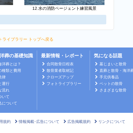
12.水の消防ページェント練習風景
トライブラリー トップへ戻る
洋葬の基礎知識
最新情報・レポート
気になる話題
海洋葬とは？
合同散骨日程表
墓じまいと散骨
の種類と費用
散骨業者取材記
直葬と散骨・海洋
法律
クローズアップ
手元供養品
と運行
フォトライブラリー
ペットの散骨
な流れ
さまざまな散骨
ついて
込について
用規約
情報掲載･広告について
広告掲載規約
リンクについて