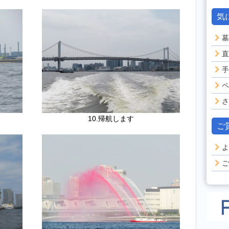
気
墓
直
手
ペ
さ
10.帰航します
ご
よ
ご