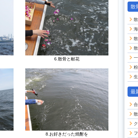
散
散
海
散
散
一
6.散骨と献花
粉
生
最
合
散
ク
フ
8.お好きだった焼酎を