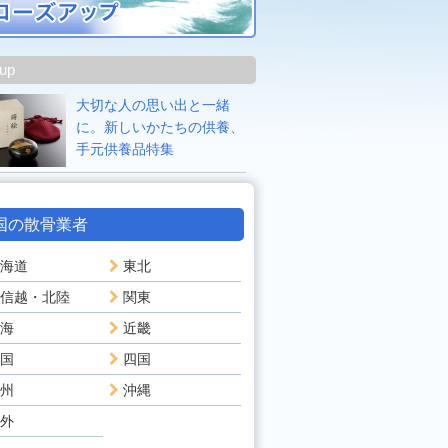
 up
大切な人の思い出と一緒
に。新しいかたちの供養、
手元供養品特集
国の散骨業者
海道
東北
信越・北陸
関東
海
近畿
国
四国
州
沖縄
外