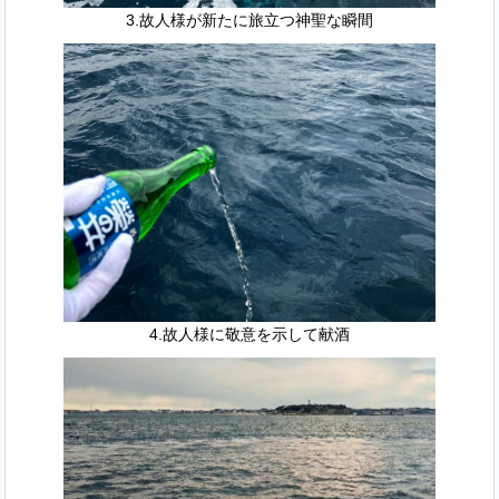
3.故人様が新たに旅立つ神聖な瞬間
4.故人様に敬意を示して献酒