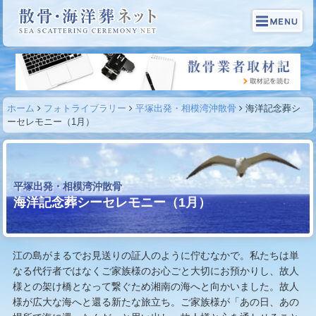
ホーム
フォトライブラリー
平塚出発・相模湾沖散骨
海洋記念葬シ
ーセレモニー（1月）
平塚出発・相模湾沖散骨
海洋記念葬シーセレモニー（1月）
江の島がまるでお見送りの証人のように佇むなかで。私たちは単
なる代行者ではなくご家族様のお心ごと大切にお預かりし、故人
様との架け橋となって繋ぐため湘南の海へと向かいました。故人
様が広大な海へと還る新たな旅立ち。ご家族様が「あの日、あの