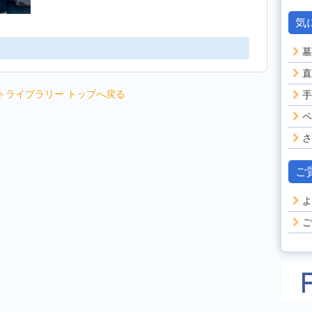
気
墓
直
トライブラリー トップへ戻る
手
ペ
さ
ご
よ
ご