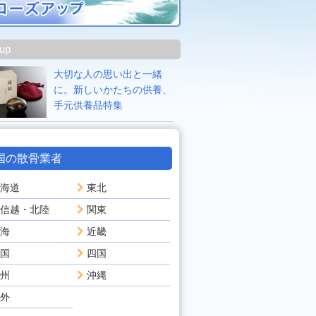
 up
大切な人の思い出と一緒
に。新しいかたちの供養、
手元供養品特集
国の散骨業者
海道
東北
信越・北陸
関東
海
近畿
国
四国
州
沖縄
外