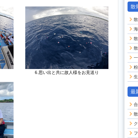
散
散
海
散
散
一
粉
6.思い出と共に故人様をお見送り
生
最
合
散
ク
フ