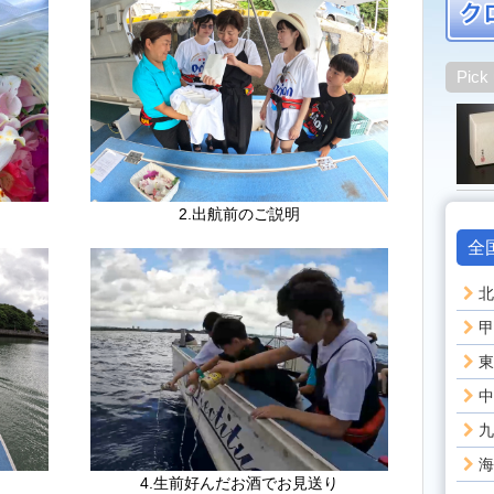
Pick
2.出航前のご説明
全
北
甲
東
中
九
海
4.生前好んだお酒でお見送り