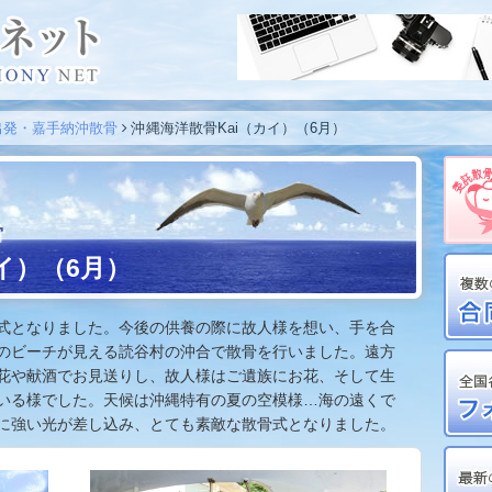
出発・嘉手納沖散骨
沖縄海洋散骨Kai（カイ）（6月）
骨
イ）（6月）
式となりました。今後の供養の際に故人様を想い、手を合
のビーチが見える読谷村の沖合で散骨を行いました。遠方
花や献酒でお見送りし、故人様はご遺族にお花、そして生
いる様でした。天候は沖縄特有の夏の空模様…海の遠くで
に強い光が差し込み、とても素敵な散骨式となりました。