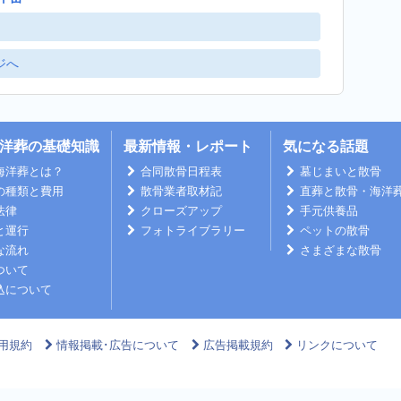
ジへ
洋葬の基礎知識
最新情報・レポート
気になる話題
海洋葬とは？
合同散骨日程表
墓じまいと散骨
の種類と費用
散骨業者取材記
直葬と散骨・海洋
法律
クローズアップ
手元供養品
と運行
フォトライブラリー
ペットの散骨
な流れ
さまざまな散骨
ついて
込について
用規約
情報掲載･広告について
広告掲載規約
リンクについて