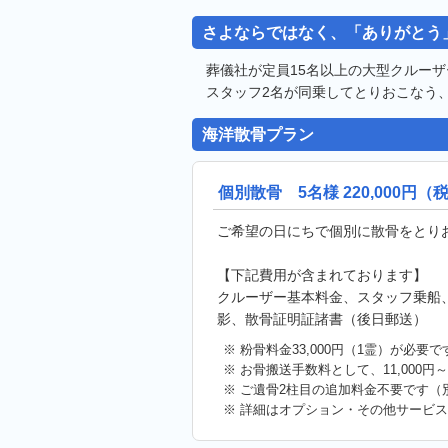
さよならではなく、「ありがとう
葬儀社が定員15名以上の大型クルー
スタッフ2名が同乗してとりおこなう
海洋散骨プラン
個別散骨 5名様 220,000円（
ご希望の日にちで個別に散骨をとり
【下記費用が含まれております】
クルーザー基本料金、スタッフ乗船
影、散骨証明証諸書（後日郵送）
※ 粉骨料金33,000円（1霊）が必要で
※ お骨搬送手数料として、11,000
※ ご遺骨2柱目の追加料金不要です（
※ 詳細はオプション・その他サービ