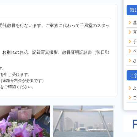
気
墓
で委託散骨を行ないます。ご家族に代わって千風堂のスタッ
直
手
ペ
、お別れのお花、記録写真撮影、散骨証明証諸書（後日郵
さ
す。
円～を申し受けます。
ご
別途粉骨料金が必要です）
スをご確認ください。
よ
ご