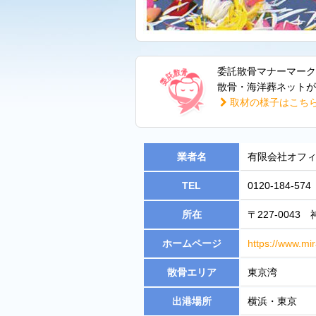
委託散骨マナーマーク
散骨・海洋葬ネットが
取材の様子はこち
業者名
有限会社オフ
TEL
0120-184-574
所在
〒227-004
ホームページ
https://www.m
散骨エリア
東京湾
出港場所
横浜・東京