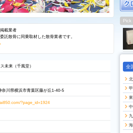
Pick
掲載業者
委託散骨に同乗取材した散骨業者です。
ら
ィス未来（千風堂）
全
北
甲
3 神奈川県横浜市青葉区藤が丘1-40-5
東
irai850.com/?page_id=1924
中
九
海