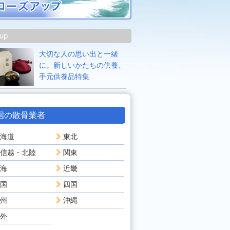
 up
大切な人の思い出と一緒
に。新しいかたちの供養、
手元供養品特集
国の散骨業者
海道
東北
信越・北陸
関東
海
近畿
国
四国
州
沖縄
外