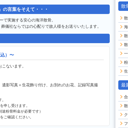
散
」の言葉をそえて・・・
散
ザーで実施する安心の海洋散骨。
、葬儀社ならではの心配りで故人様をお送りいたします。
海
散
散
一
税込）〜
粉
おこないます。
生
、遺影写真＋生花飾り付け、お別れのお花、記録写真撮
最
合
す。
円～を申し受けます。
散
別途粉骨料金が必要です）
ク
スをご確認ください。
フ