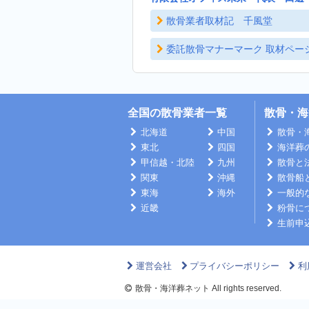
散骨業者取材記 千風堂
委託散骨マナーマーク 取材ペー
全国の散骨業者一覧
散骨・海
北海道
中国
散骨・
東北
四国
海洋葬
甲信越・北陸
九州
散骨と
関東
沖縄
散骨船
東海
海外
一般的
近畿
粉骨に
生前申
運営会社
プライバシーポリシー
利
散骨・海洋葬ネット All rights reserved.