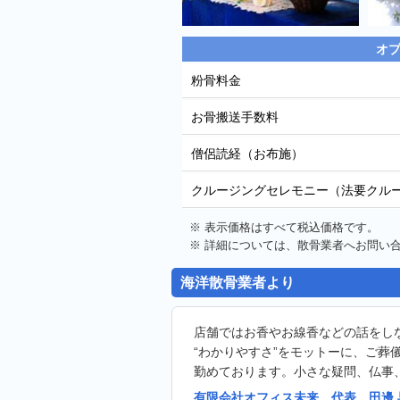
オ
粉骨料金
お骨搬送手数料
僧侶読経（お布施）
クルージングセレモニー（法要クル
※ 表示価格はすべて税込価格です。
※ 詳細については、散骨業者へお問い
海洋散骨業者より
店舗ではお香やお線香などの話をし
“わかりやすさ”をモットーに、ご葬
勤めております。小さな疑問、仏事
有限会社オフィス未来 代表 田邊 